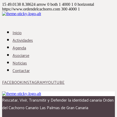
15
49.0138
8.38624
arrow
0
both
1
4000
1
0
horizontal
https://www.ordendelcachorro.com
300
4000
1
Inicio
Actividades
Agenda
Asociarse
Noticias
Contactar
FACEBOOK
INSTAGRAM
YOUTUBE
Rescatar, Vivir, Transmitir y Defender la identidad canaria
Orden
del Cachorro Canario
Las Palmas de Gran Canaria