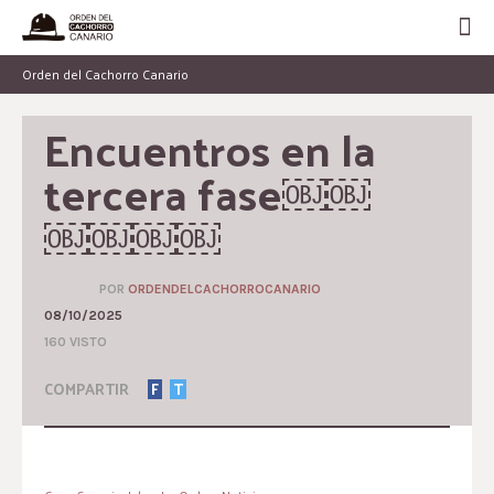
Orden del Cachorro Canario
Encuentros en la 
tercera fase￼￼
￼￼￼￼
POR
ORDENDELCACHORROCANARIO
08/10/2025
160 VISTO
COMPARTIR
F
T