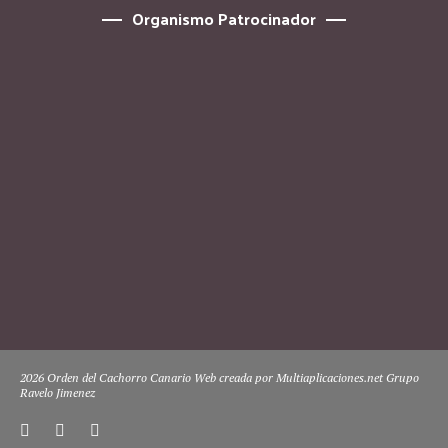
Organismo Patrocinador
2026 Orden del Cachorro Canario Web creada por Multiaplicaciones.net Grupo
Ravelo Jimenez