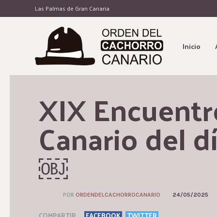
Las Palmas de Gran Canaria
Inicio
XIX Encuentro 
Canario del dí
￼
POR
ORDENDELCACHORROCANARIO
24/05/2025
COMPARTIR
FACEBOOK
TWITTER