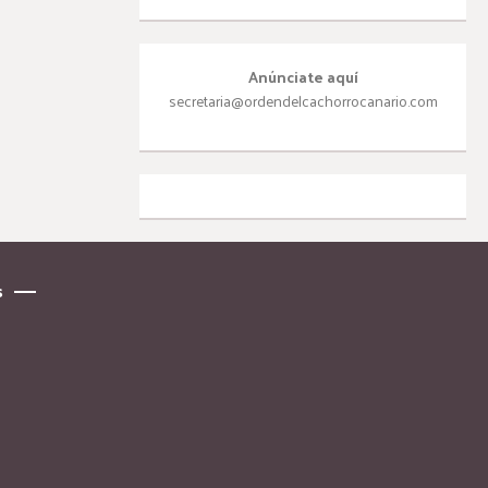
Anúnciate aquí
secretaria@ordendelcachorrocanario.com
s