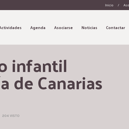
Inicio
/
Aso
Actividades
Agenda
Asociarse
Noticias
Contactar
infantil 
a de Canarias 
204 VISTO