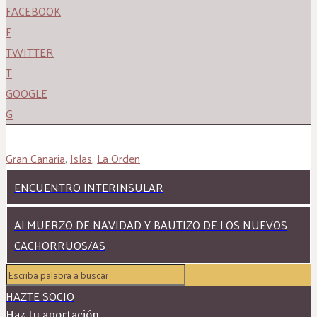
FACEBOOK
F
TWITTER
T
GOOGLE
G
Gran Canaria
,
Islas
,
La Orden
ENCUENTRO INTERINSULAR
ALMUERZO DE NAVIDAD Y BAUTIZO DE LOS NUEVOS
CACHORRUOS/AS
HAZTE SOCIO
Haz tu aportación