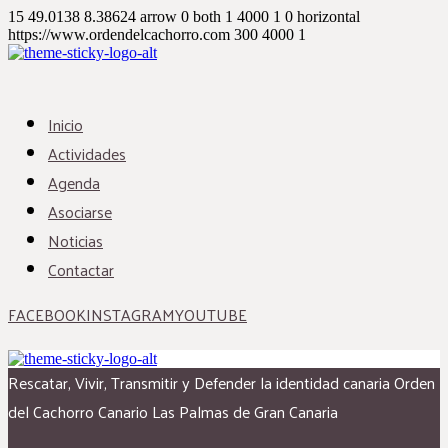
15
49.0138
8.38624
arrow
0
both
1
4000
1
0
horizontal
https://www.ordendelcachorro.com
300
4000
1
Inicio
Actividades
Agenda
Asociarse
Noticias
Contactar
FACEBOOK
INSTAGRAM
YOUTUBE
Rescatar, Vivir, Transmitir y Defender la identidad canaria
Orden
del Cachorro Canario
Las Palmas de Gran Canaria