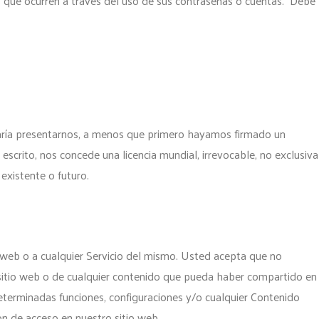
s que ocurren a través del uso de sus contraseñas o cuentas. Debe
staría presentarnos, a menos que primero hayamos firmado un
scrito, nos concede una licencia mundial, irrevocable, no exclusiva
 existente o futuro.
 web o a cualquier Servicio del mismo. Usted acepta que no
l sitio web o de cualquier contenido que pueda haber compartido en
eterminadas funciones, configuraciones y/o cualquier Contenido
ión de acceso en nuestro sitio web.