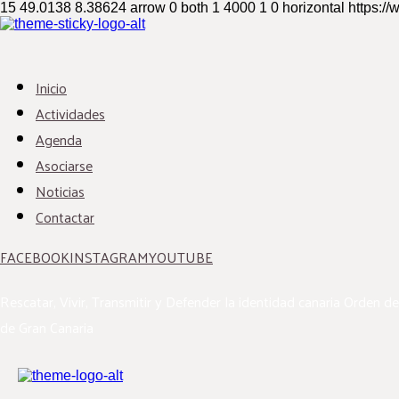
15
49.0138
8.38624
arrow
0
both
1
4000
1
0
horizontal
https:/
Inicio
Actividades
Agenda
Asociarse
Noticias
Contactar
FACEBOOK
INSTAGRAM
YOUTUBE
Rescatar, Vivir, Transmitir y Defender la identidad canaria
Orden de
de Gran Canaria