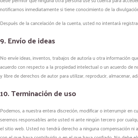
debe permitir que ninguna otra persona use su cuenta para acceder
notificarnos inmediatamente si tiene conocimiento de la divulgació
Después de la cancelación de la cuenta, usted no intentará registr
9. Envío de ideas
No envíe ideas, inventos, trabajos de autoría u otra información 
acuerdo con respecto a la propiedad intelectual o un acuerdo de no
y libre de derechos de autor para utilizar, reproducir, almacenar, ad
10. Terminación de uso
Podemos, a nuestra entera discreción, modificar o interrumpir en 
seremos responsables ante usted ni ante ningún tercero por cualqu
el sitio web. Usted no tendrá derecho a ninguna compensación ni a
con el que haya contribuido o en el que haya confiado. No debe eludi