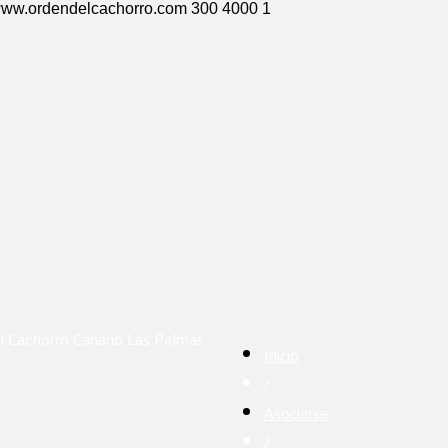
/www.ordendelcachorro.com
300
4000
1
l Cachorro Canario
Las Palmas
Inicio
/
Asociarse
/