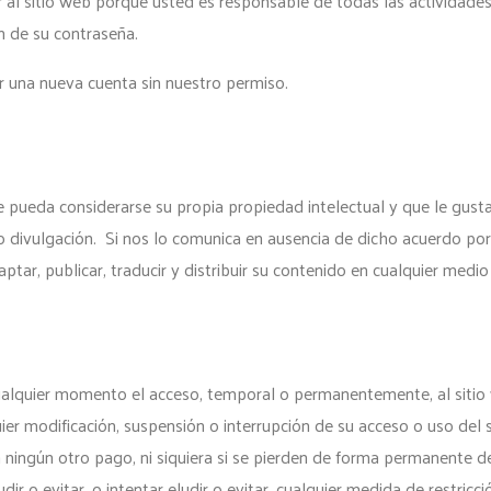
 al sitio web porque usted es responsable de todas las actividade
n de su contraseña.
ar una nueva cuenta sin nuestro permiso.
que pueda considerarse su propia propiedad intelectual y que le gu
 divulgación. Si nos lo comunica en ausencia de dicho acuerdo por e
aptar, publicar, traducir y distribuir su contenido en cualquier medio
cualquier momento el acceso, temporal o permanentemente, al sitio
ier modificación, suspensión o interrupción de su acceso o uso de
 ningún otro pago, ni siquiera si se pierden de forma permanente d
r o evitar, o intentar eludir o evitar, cualquier medida de restricc