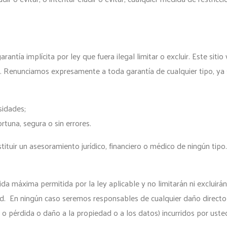
arantía implícita por ley que fuera ilegal limitar o excluir. Este si
os. Renunciamos expresamente a toda garantía de cualquier tipo, ya s
sidades;
rtuna, segura o sin errores.
ituir un asesoramiento jurídico, financiero o médico de ningún tipo
ida máxima permitida por la ley aplicable y no limitarán ni excluir
lidad. En ningún caso seremos responsables de cualquier daño directo
 o pérdida o daño a la propiedad o a los datos) incurridos por uste