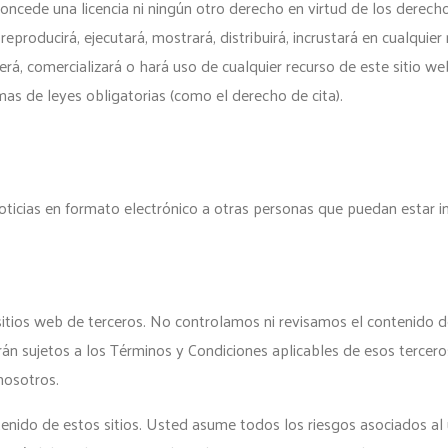
 concede una licencia ni ningún otro derecho en virtud de los derec
reproducirá, ejecutará, mostrará, distribuirá, incrustará en cualquier 
erá, comercializará o hará uso de cualquier recurso de este sitio we
mas de leyes obligatorias (como el derecho de cita).
oticias en formato electrónico a otras personas que puedan estar in
 sitios web de terceros. No controlamos ni revisamos el contenido d
rán sujetos a los Términos y Condiciones aplicables de esos tercer
nosotros.
nido de estos sitios. Usted asume todos los riesgos asociados al u