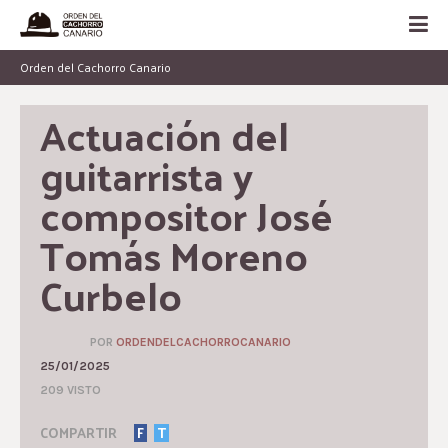
Orden del Cachorro Canario
Actuación del 
guitarrista y 
compositor José 
Tomás Moreno 
Curbelo
POR
ORDENDELCACHORROCANARIO
25/01/2025
209 VISTO
COMPARTIR
F
T