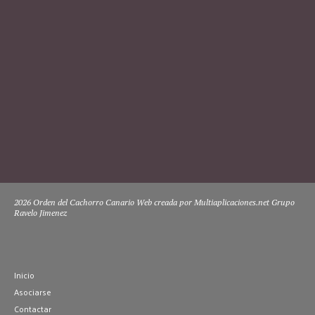
2026 Orden del Cachorro Canario Web creada por Multiaplicaciones.net Grupo
Ravelo Jimenez
Inicio
Asociarse
Contactar