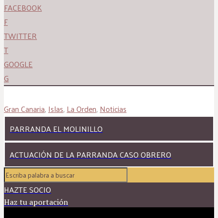
FACEBOOK
F
TWITTER
T
GOOGLE
G
Gran Canaria
,
Islas
,
La Orden
,
Noticias
PARRANDA EL MOLINILLO
ACTUACIÓN DE LA PARRANDA CASO OBRERO
HAZTE SOCIO
Haz tu aportación