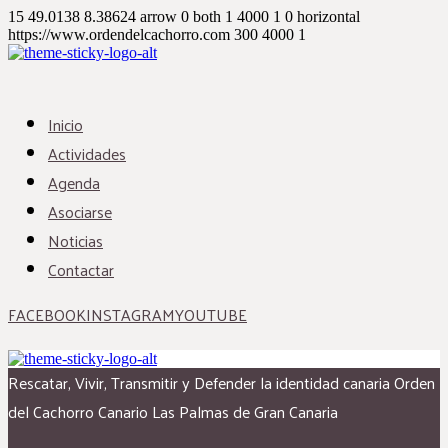
15
49.0138
8.38624
arrow
0
both
1
4000
1
0
horizontal
https://www.ordendelcachorro.com
300
4000
1
Inicio
Actividades
Agenda
Asociarse
Noticias
Contactar
FACEBOOK
INSTAGRAM
YOUTUBE
Rescatar, Vivir, Transmitir y Defender la identidad canaria
Orden
del Cachorro Canario
Las Palmas de Gran Canaria