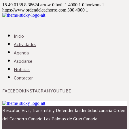
15
49.0138
8.38624
arrow
0
both
1
4000
1
0
horizontal
https://www.ordendelcachorro.com
300
4000
1
Inicio
Actividades
Agenda
Asociarse
Noticias
Contactar
FACEBOOK
INSTAGRAM
YOUTUBE
Rescatar, Vivir, Transmitir y Defender la identidad canaria
Orden
del Cachorro Canario
Las Palmas de Gran Canaria