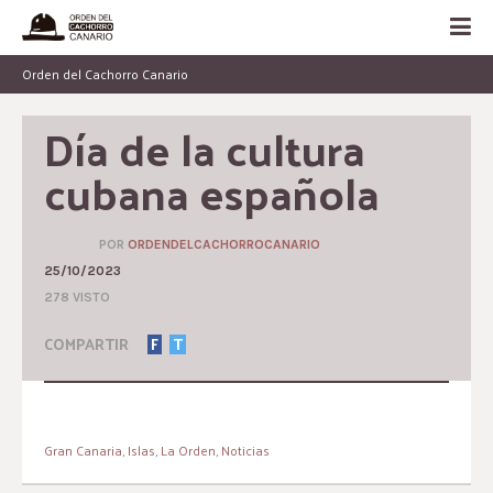
Orden del Cachorro Canario
Día de la cultura 
cubana española
POR
ORDENDELCACHORROCANARIO
25/10/2023
278 VISTO
COMPARTIR
F
T
Gran Canaria
,
Islas
,
La Orden
,
Noticias