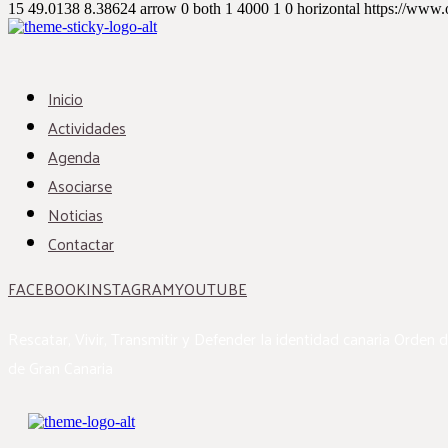
15
49.0138
8.38624
arrow
0
both
1
4000
1
0
horizontal
https://www.
Inicio
Actividades
Agenda
Asociarse
Noticias
Contactar
FACEBOOK
INSTAGRAM
YOUTUBE
Rescatar, Vivir, Transmitir y Defender la identidad canaria
Orden d
de Gran Canaria