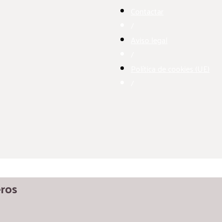
Contactar
/
Aviso legal
/
Política de cookies (UE)
/
eros