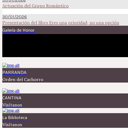
Actuación del Grupo Romántico
30/01/2026
Presentación del libro Eres una prioridad, no una opción
Galería de Honor
PARRANDA
Orden del Cachorro
CANTINA
Visítanos
La Biblioteca
Visítanos