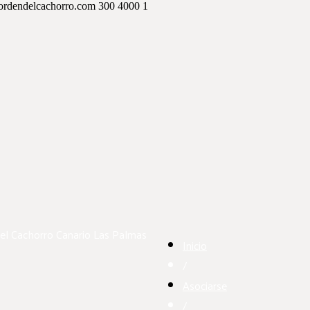
ordendelcachorro.com
300
4000
1
el Cachorro Canario
Las Palmas
Inicio
/
Asociarse
/