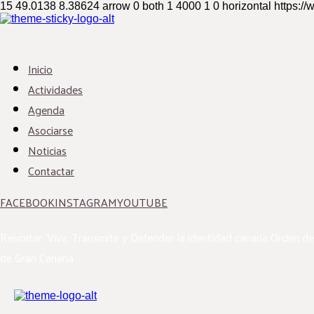
15
49.0138
8.38624
arrow
0
both
1
4000
1
0
horizontal
https:/
Inicio
Actividades
Agenda
Asociarse
Noticias
Contactar
FACEBOOK
INSTAGRAM
YOUTUBE
Rescatar, Vivir, Transmitir y Defender la identidad canaria
Orden de
de Gran Canaria