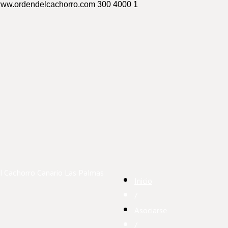
/www.ordendelcachorro.com
300
4000
1
l Cachorro Canario
Las Palmas
Inicio
/
Asociarse
/