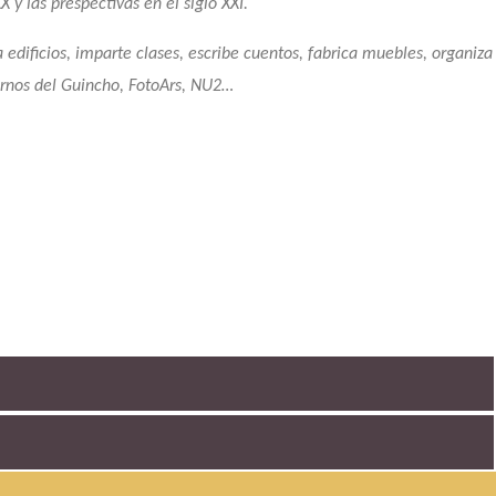
X y las prespectivas en el siglo XXI.
a edificios, imparte
clases, escribe cuentos, fabrica muebles, organiza
dernos del Guincho, FotoArs, NU2…