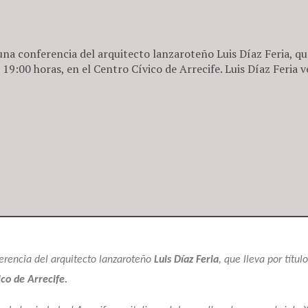
a conferencia del arquitecto lanzaroteño Luis Díaz Feria, qu
 19:00 horas, en el Centro Cívico de Arrecife. Luis Díaz Feria v
rencia del arquitecto lanzaroteño
Luis Díaz Feria
, que lleva por títu
ico de Arrecife.