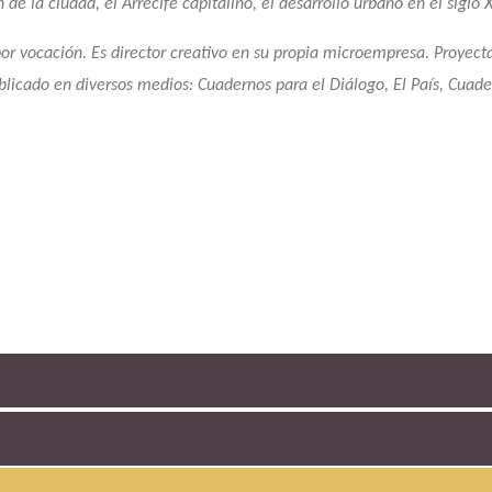
n de la ciudad, el Arrecife capitalino, el desarrollo urbano en el siglo X
por vocación. Es director creativo en su propia microempresa. Proyect
ublicado en diversos medios: Cuadernos para el Diálogo, El País, Cua