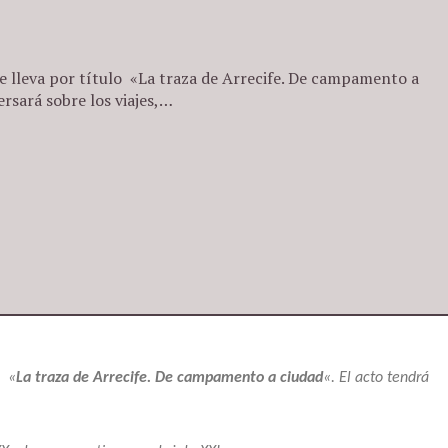
e lleva por título «La traza de Arrecife. De campamento a
ersará sobre los viajes,…
lo
«
La traza de Arrecife. De campamento a ciudad
«. El acto tendrá