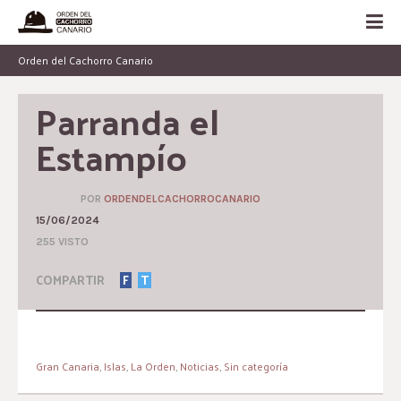
Orden del Cachorro Canario
Parranda el 
Estampío
POR
ORDENDELCACHORROCANARIO
15/06/2024
255 VISTO
COMPARTIR
F
T
Gran Canaria
,
Islas
,
La Orden
,
Noticias
,
Sin categoría