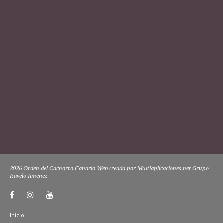
2026 Orden del Cachorro Canario Web creada por Multiaplicaciones.net Grupo
Ravelo Jimenez
Inicio