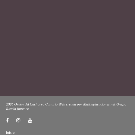
2026 Orden del Cachorro Canario Web creada por Multiaplicaciones.net Grupo
Ravelo Jimenez
Inicio