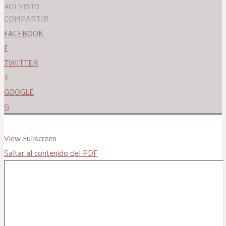
401 VISTO
COMPARTIR
FACEBOOK
F
TWITTER
T
GOOGLE
G
View Fullscreen
Saltar al contenido del PDF