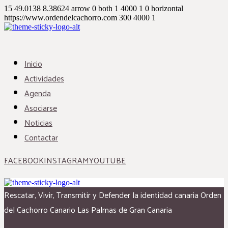
15
49.0138
8.38624
arrow
0
both
1
4000
1
0
horizontal
https://www.ordendelcachorro.com
300
4000
1
Inicio
Actividades
Agenda
Asociarse
Noticias
Contactar
FACEBOOK
INSTAGRAM
YOUTUBE
Rescatar, Vivir, Transmitir y Defender la identidad canaria
Orden
del Cachorro Canario
Las Palmas de Gran Canaria