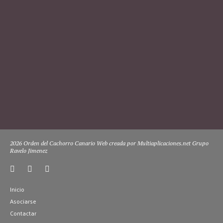
2026 Orden del Cachorro Canario Web creada por Multiaplicaciones.net Grupo
Ravelo Jimenez
Inicio
Asociarse
Contactar