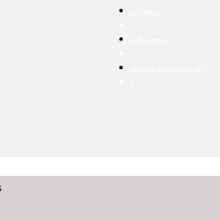
Contactar
/
Aviso legal
/
Política de cookies (UE)
/
s