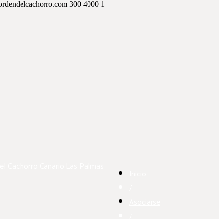
ordendelcachorro.com
300
4000
1
el Cachorro Canario
Las Palmas
Inicio
/
Asociarse
/