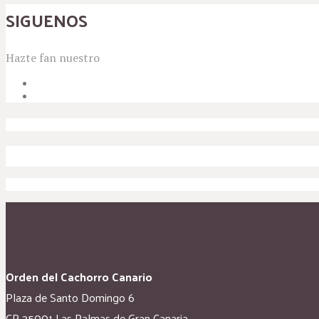
SIGUENOS
Hazte fan nuestro
Orden del Cachorro Canario
Plaza de Santo Domingo 6
CP 35001 Las Palmas de Gran Canaria