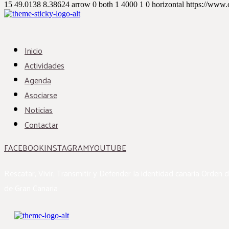
15
49.0138
8.38624
arrow
0
both
1
4000
1
0
horizontal
https://www.
Inicio
Actividades
Agenda
Asociarse
Noticias
Contactar
FACEBOOK
INSTAGRAM
YOUTUBE
Rescatar, Vivir, Transmitir y Defender la identidad canaria
Orden d
de Gran Canaria