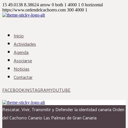
15
49.0138
8.38624
arrow
0
both
1
4000
1
0
horizontal
https://www.ordendelcachorro.com
300
4000
1
Inicio
Actividades
Agenda
Asociarse
Noticias
Contactar
FACEBOOK
INSTAGRAM
YOUTUBE
Rescatar, Vivir, Transmitir y Defender la identidad canaria
Orden
del Cachorro Canario
Las Palmas de Gran Canaria