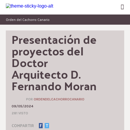
Orden del Cachorro Canario
Presentación de 
proyectos del 
Doctor 
Arquitecto D. 
Fernando Moran
POR
ORDENDELCACHORROCANARIO
09/05/2024
281 VISTO
COMPARTIR
F
T