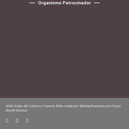
Organismo Patrocinador
2026 Orden del Cachorro Canario Web creada por Multiaplicaciones.net Grupo
Ravelo Jimenez