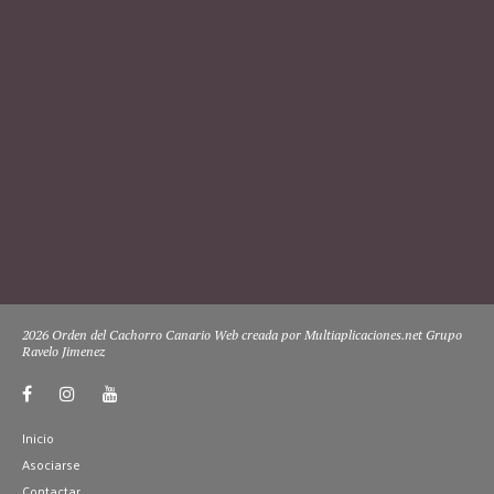
2026 Orden del Cachorro Canario Web creada por Multiaplicaciones.net Grupo
Ravelo Jimenez
Inicio
Asociarse
Contactar