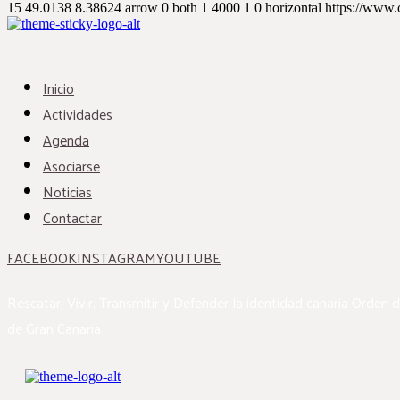
15
49.0138
8.38624
arrow
0
both
1
4000
1
0
horizontal
https://www.
Inicio
Actividades
Agenda
Asociarse
Noticias
Contactar
FACEBOOK
INSTAGRAM
YOUTUBE
Rescatar, Vivir, Transmitir y Defender la identidad canaria
Orden d
de Gran Canaria