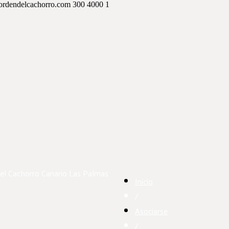
ordendelcachorro.com
300
4000
1
el Cachorro Canario
Las Palmas
Inicio
/
Asociarse
/