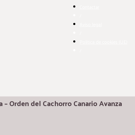
Contactar
/
Aviso legal
/
Política de cookies (UE)
/
ia – Orden del Cachorro Canario Avanza