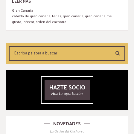
LEER MÁS
Gran Canaria
cabildo de gran canaria
,
ferias
,
gran canaria
,
gran canaria me
gusta
,
infecar
,
orden del cachorro
HAZTE SOCIO
Haz tu aportación
NOVEDADES
La Orden del Cachorro