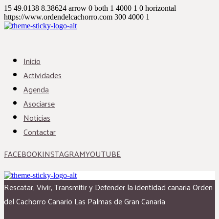
15
49.0138
8.38624
arrow
0
both
1
4000
1
0
horizontal
https://www.ordendelcachorro.com
300
4000
1
Inicio
Actividades
Agenda
Asociarse
Noticias
Contactar
FACEBOOK
INSTAGRAM
YOUTUBE
Rescatar, Vivir, Transmitir y Defender la identidad canaria
Orden
del Cachorro Canario
Las Palmas de Gran Canaria