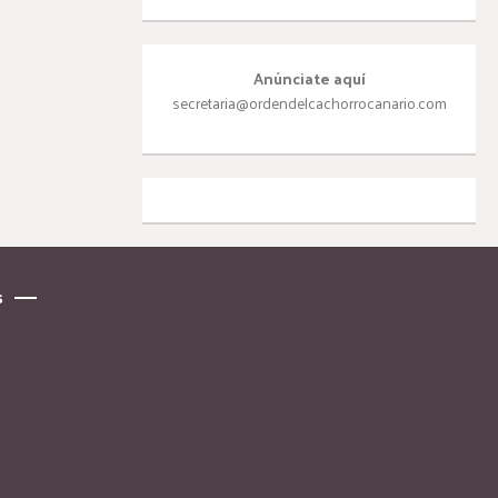
Anúnciate aquí
secretaria@ordendelcachorrocanario.com
s