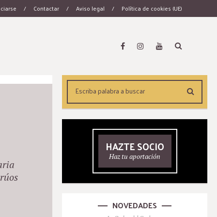
ciarse
/
Contactar
/
Aviso legal
/
Política de cookies (UE)
HAZTE SOCIO
Haz tu aportación
aria
rrúos
NOVEDADES