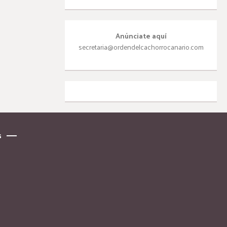
Anúnciate aquí
secretaria@ordendelcachorrocanario.com
s