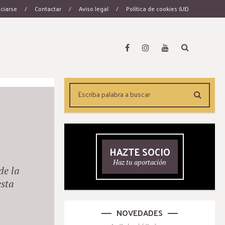
ciarse
/
Contactar
/
Aviso legal
/
Política de cookies (UE)
HAZTE SOCIO
Haz tu aportación
de la
esta
NOVEDADES