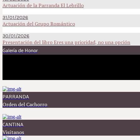
Actuación de la Parranda El Lebrillo
31/01/2026
Actuación del Grupo Romántico
30/01/2026
Presentación del libro Eres una prioridad, no una opción
Galería de Honor
PARRANDA
Orden del Cachorro
CANTINA
Visítanos