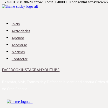
15
49.0138
8.38624
arrow
0
both
1
4000
1
0
horizontal
https://www.
Inicio
Actividades
Agenda
Asociarse
Noticias
Contactar
FACEBOOK
INSTAGRAM
YOUTUBE
Rescatar, Vivir, Transmitir y Defender la identidad canaria
Orden d
de Gran Canaria