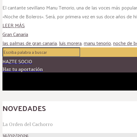
El cantante sevillano Manu Tenorio, una de las voces más populare
«Noche de Boleros». Será, por primera vez en sus doce años de hist
LEER MÁS
Gran Canaria
las palmas de gran canaria
,
luis morera
,
manu tenorio
,
noche de b
HAZTE SOCIO
Haz tu aportación
NOVEDADES
La Orden del Cachorro
16/02/2026