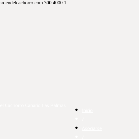
ordendelcachorro.com
300
4000
1
el Cachorro Canario
Las Palmas
Inicio
/
Asociarse
/