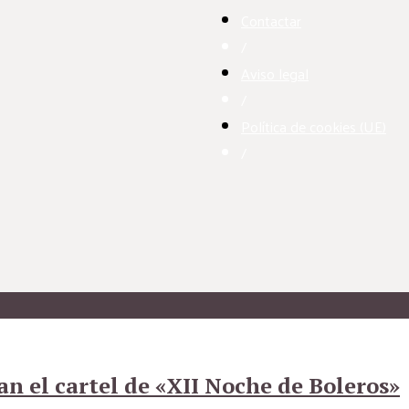
Contactar
/
Aviso legal
/
Política de cookies (UE)
/
 el cartel de «XII Noche de Boleros»