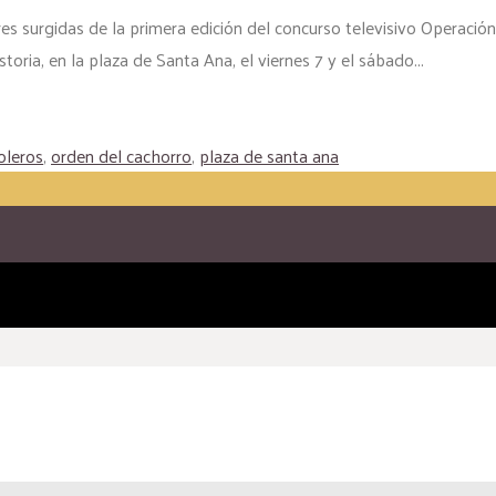
s surgidas de la primera edición del concurso televisivo Operación
oria, en la plaza de Santa Ana, el viernes 7 y el sábado...
oleros
,
orden del cachorro
,
plaza de santa ana