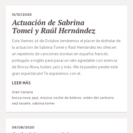
13/10/2020
Actuación de Sabrina
Tomei y Raúl Hernández
Este Viernes 16 de Octubre, tendremos el placer de disfrutar de
la actuación de Sabrina Tomei y Raúl Hernández les ofrecen
un repertorio de canciones bonitas en español, francés,
portugués e inglés para pasar un rato agradable con esencia
de Bossa Nova, bolero, jazz y más. ¡No te puedes perder este
gran espectáculo! Te esperamos con el...
LEER MÁS
Gran Canaria
bossa nova
,
jazz
,
música
,
noche de boleros
,
orden del cachorro
,
raúl tasarte
,
sabrina tomei
06/08/2020