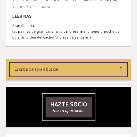
viernes 7 y el sábado...
LEER MÁS
Gran Canaria
las palmas de gran canaria
,
luis morera
,
manu tenorio
,
noche de
boleros
,
orden del cachorro
,
plaza de santa ana
HAZTE SOCIO
Haz tu aportación